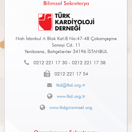
Bilimsel Sekreterya
Nish İstanbul A Blok Kat:8 No:47-48 Çobançeşme
Sanayi Cd. 11
Yenibosna, Bahçelievler 34196 İSTANBUL
0212 221 17 30 - 0212 221 17 38
0212 221 17 54
tkd@tkd.org.tr
www.tkd.org.tr
www.tkdgirisimsel.org