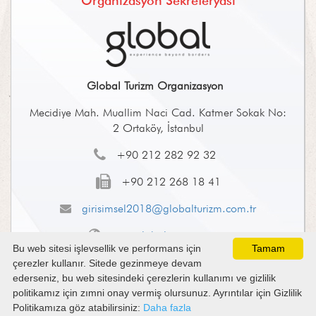
Organizasyon Sekreteryası
Global Turizm Organizasyon
Mecidiye Mah. Muallim Naci Cad. Katmer Sokak No:
2 Ortaköy, İstanbul
+90 212 282 92 32
+90 212 268 18 41
girisimsel2018@globalturizm.com.tr
www.globalturizm.com.tr
Bu web sitesi işlevsellik ve performans için
Tamam
çerezler kullanır. Sitede gezinmeye devam
ederseniz, bu web sitesindeki çerezlerin kullanımı ve gizlilik
LookUs
&
Online
politikamız için zımni onay vermiş olursunuz. Ayrıntılar için Gizlilik
Copyright ©
2026 TKD Girişimsel Kardiyoloji
Makale
Politikamıza göz atabilirsiniz:
Daha fazla